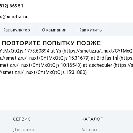
(812) 665 51
fo@smetiz.ru
калькулятор
о компании
как купить
, ПОВТОРИТЕ ПОПЫТКУ ПОЗЖЕ
t/CYtMxQtQ.js:1773:60894 at Ys (https://smetiz.ru/_nuxt/CYtMxQt
s://smetiz.ru/_nuxt/CYtMxQtQ.js:15:31679) at Bl.d [as fn] (http
/smetiz.ru/_nuxt/CYtMxQtQ.js:10:16543) at s.scheduler (https:/
://smetiz.ru/_nuxt/CYtMxQtQ.js:15:31880)
СЕРВИС
КАТАЛОГ
Доставка
Анкеры