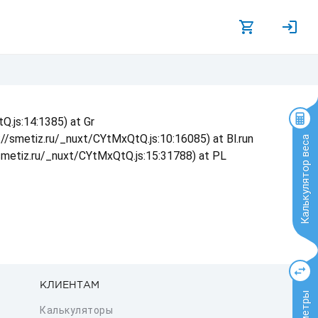
Q.js:14:1385) at Gr
s://smetiz.ru/_nuxt/CYtMxQtQ.js:10:16085) at Bl.run
Калькулятор веса
/smetiz.ru/_nuxt/CYtMxQtQ.js:15:31788) at PL
КЛИЕНТАМ
Калькуляторы