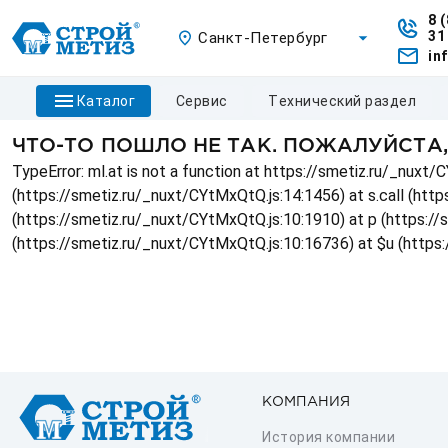
8 
31
Санкт-Петербург
in
каталог
сервис
технический раздел
ЧТО-ТО ПОШЛО НЕ ТАК. ПОЖАЛУЙСТА
TypeError: ml.at is not a function at https://smetiz.ru/_nux
(https://smetiz.ru/_nuxt/CYtMxQtQ.js:14:1456) at s.call (http
(https://smetiz.ru/_nuxt/CYtMxQtQ.js:10:1910) at p (https:/
(https://smetiz.ru/_nuxt/CYtMxQtQ.js:10:16736) at $u (https
КОМПАНИЯ
История компании