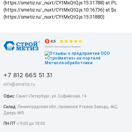
(https://smetiz.ru/_nuxt/CYtMxQtQ.js:15:31788) at PL
(https://smetiz.ru/_nuxt/CYtMxQtQ.js:10:16736) at $u
(https://smetiz.ru/_nuxt/CYtMxQtQ.js:15:31880)
+7 812 665 51 31
info@smetiz.ru
Офис:
Санкт-Петербург, ул. Софийская, 14
Склад:
Ленинградская обл., промзона Уткина Заводь, 4к2,
Дверь №5
ПН-ПТ
с 9:00 до 18:00