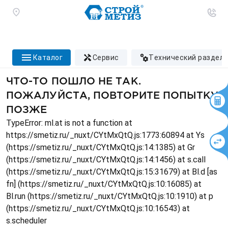
каталог
сервис
технический раздел
ЧТО-ТО ПОШЛО НЕ ТАК.
ПОЖАЛУЙСТА, ПОВТОРИТЕ ПОПЫТКУ
ПОЗЖЕ
TypeError: ml.at is not a function at
https://smetiz.ru/_nuxt/CYtMxQtQ.js:1773:60894 at Ys
(https://smetiz.ru/_nuxt/CYtMxQtQ.js:14:1385) at Gr
(https://smetiz.ru/_nuxt/CYtMxQtQ.js:14:1456) at s.call
(https://smetiz.ru/_nuxt/CYtMxQtQ.js:15:31679) at Bl.d [as
fn] (https://smetiz.ru/_nuxt/CYtMxQtQ.js:10:16085) at
Bl.run (https://smetiz.ru/_nuxt/CYtMxQtQ.js:10:1910) at p
(https://smetiz.ru/_nuxt/CYtMxQtQ.js:10:16543) at
s.scheduler