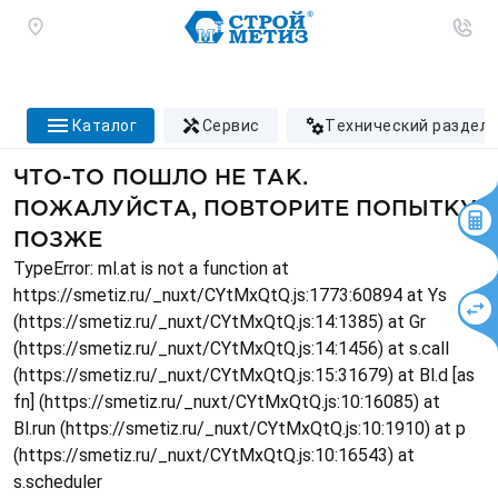
каталог
сервис
технический раздел
ЧТО-ТО ПОШЛО НЕ ТАК.
ПОЖАЛУЙСТА, ПОВТОРИТЕ ПОПЫТКУ
ПОЗЖЕ
TypeError: ml.at is not a function at
https://smetiz.ru/_nuxt/CYtMxQtQ.js:1773:60894 at Ys
(https://smetiz.ru/_nuxt/CYtMxQtQ.js:14:1385) at Gr
(https://smetiz.ru/_nuxt/CYtMxQtQ.js:14:1456) at s.call
(https://smetiz.ru/_nuxt/CYtMxQtQ.js:15:31679) at Bl.d [as
fn] (https://smetiz.ru/_nuxt/CYtMxQtQ.js:10:16085) at
Bl.run (https://smetiz.ru/_nuxt/CYtMxQtQ.js:10:1910) at p
(https://smetiz.ru/_nuxt/CYtMxQtQ.js:10:16543) at
s.scheduler