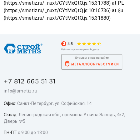
(https://smetiz.ru/_nuxt/CYtMxQtQ.js:15:31788) at PL
(https://smetiz.ru/_nuxt/CYtMxQtQ.js:10:16736) at $u
(https://smetiz.ru/_nuxt/CYtMxQtQ.js:15:31880)
+7 812 665 51 31
info@smetiz.ru
Офис:
Санкт-Петербург, ул. Софийская, 14
Склад:
Ленинградская обл., промзона Уткина Заводь, 4к2,
Дверь №5
ПН-ПТ
с 9:00 до 18:00