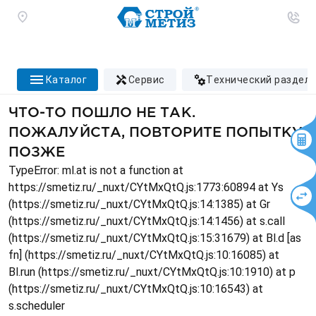
каталог
сервис
технический раздел
ЧТО-ТО ПОШЛО НЕ ТАК.
ПОЖАЛУЙСТА, ПОВТОРИТЕ ПОПЫТКУ
ПОЗЖЕ
TypeError: ml.at is not a function at
https://smetiz.ru/_nuxt/CYtMxQtQ.js:1773:60894 at Ys
(https://smetiz.ru/_nuxt/CYtMxQtQ.js:14:1385) at Gr
(https://smetiz.ru/_nuxt/CYtMxQtQ.js:14:1456) at s.call
(https://smetiz.ru/_nuxt/CYtMxQtQ.js:15:31679) at Bl.d [as
fn] (https://smetiz.ru/_nuxt/CYtMxQtQ.js:10:16085) at
Bl.run (https://smetiz.ru/_nuxt/CYtMxQtQ.js:10:1910) at p
(https://smetiz.ru/_nuxt/CYtMxQtQ.js:10:16543) at
s.scheduler