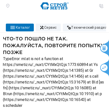
каталог
сервис
технический раздел
ЧТО-ТО ПОШЛО НЕ ТАК.
ПОЖАЛУЙСТА, ПОВТОРИТЕ ПОПЫТКУ
ПОЗЖЕ
TypeError: ml.at is not a function at
https://smetiz.ru/_nuxt/CYtMxQtQ.js:1773:60894 at Ys
(https://smetiz.ru/_nuxt/CYtMxQtQ.js:14:1385) at Gr
(https://smetiz.ru/_nuxt/CYtMxQtQ.js:14:1456) at s.call
(https://smetiz.ru/_nuxt/CYtMxQtQ.js:15:31679) at Bl.d [as
fn] (https://smetiz.ru/_nuxt/CYtMxQtQ.js:10:16085) at
Bl.run (https://smetiz.ru/_nuxt/CYtMxQtQ.js:10:1910) at p
(https://smetiz.ru/_nuxt/CYtMxQtQ.js:10:16543) at
s.scheduler