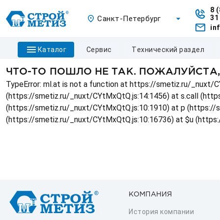
8 
31
Санкт-Петербург
in
каталог
сервис
технический раздел
ЧТО-ТО ПОШЛО НЕ ТАК. ПОЖАЛУЙСТА
TypeError: ml.at is not a function at https://smetiz.ru/_nux
(https://smetiz.ru/_nuxt/CYtMxQtQ.js:14:1456) at s.call (http
(https://smetiz.ru/_nuxt/CYtMxQtQ.js:10:1910) at p (https:/
(https://smetiz.ru/_nuxt/CYtMxQtQ.js:10:16736) at $u (https
КОМПАНИЯ
История компании