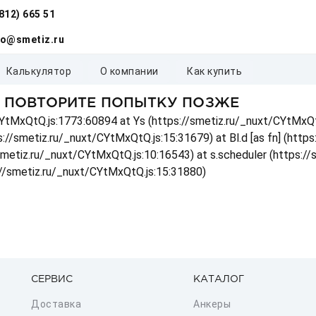
(812) 665 51
fo@smetiz.ru
калькулятор
о компании
как купить
, ПОВТОРИТЕ ПОПЫТКУ ПОЗЖЕ
t/CYtMxQtQ.js:1773:60894 at Ys (https://smetiz.ru/_nuxt/CYtMxQt
s://smetiz.ru/_nuxt/CYtMxQtQ.js:15:31679) at Bl.d [as fn] (http
/smetiz.ru/_nuxt/CYtMxQtQ.js:10:16543) at s.scheduler (https:/
://smetiz.ru/_nuxt/CYtMxQtQ.js:15:31880)
СЕРВИС
КАТАЛОГ
Доставка
Анкеры