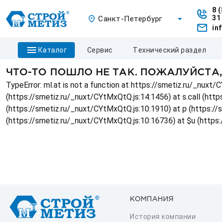
8 
31
Санкт-Петербург
in
каталог
сервис
технический раздел
ЧТО-ТО ПОШЛО НЕ ТАК. ПОЖАЛУЙСТА
TypeError: ml.at is not a function at https://smetiz.ru/_nux
(https://smetiz.ru/_nuxt/CYtMxQtQ.js:14:1456) at s.call (http
(https://smetiz.ru/_nuxt/CYtMxQtQ.js:10:1910) at p (https:/
(https://smetiz.ru/_nuxt/CYtMxQtQ.js:10:16736) at $u (https
КОМПАНИЯ
История компании