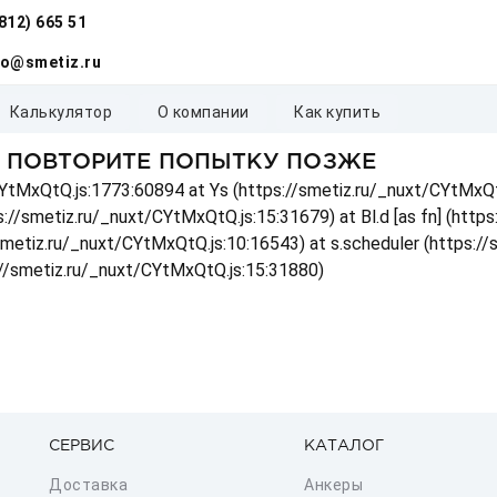
(812) 665 51
fo@smetiz.ru
калькулятор
о компании
как купить
, ПОВТОРИТЕ ПОПЫТКУ ПОЗЖЕ
t/CYtMxQtQ.js:1773:60894 at Ys (https://smetiz.ru/_nuxt/CYtMxQt
s://smetiz.ru/_nuxt/CYtMxQtQ.js:15:31679) at Bl.d [as fn] (http
/smetiz.ru/_nuxt/CYtMxQtQ.js:10:16543) at s.scheduler (https:/
://smetiz.ru/_nuxt/CYtMxQtQ.js:15:31880)
СЕРВИС
КАТАЛОГ
Доставка
Анкеры