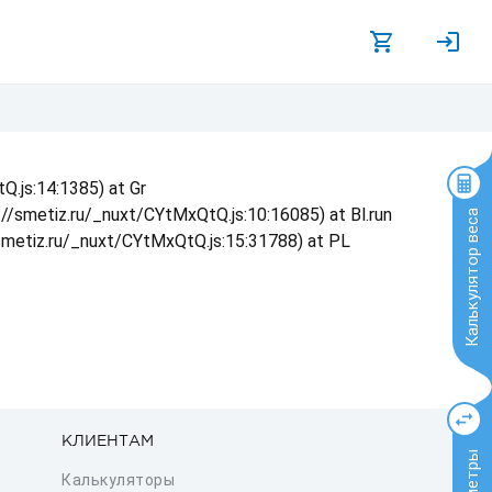
Q.js:14:1385) at Gr
s://smetiz.ru/_nuxt/CYtMxQtQ.js:10:16085) at Bl.run
Калькулятор веса
/smetiz.ru/_nuxt/CYtMxQtQ.js:15:31788) at PL
КЛИЕНТАМ
Калькуляторы