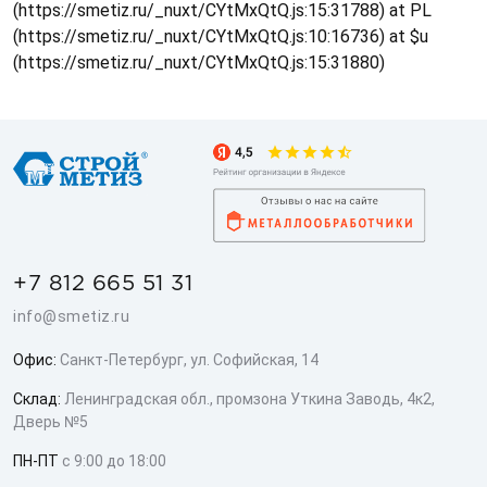
(https://smetiz.ru/_nuxt/CYtMxQtQ.js:15:31788) at PL
(https://smetiz.ru/_nuxt/CYtMxQtQ.js:10:16736) at $u
(https://smetiz.ru/_nuxt/CYtMxQtQ.js:15:31880)
+7 812 665 51 31
info@smetiz.ru
Офис:
Санкт-Петербург, ул. Софийская, 14
Склад:
Ленинградская обл., промзона Уткина Заводь, 4к2,
Дверь №5
ПН-ПТ
с 9:00 до 18:00