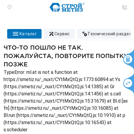
каталог
сервис
технический раздел
ЧТО-ТО ПОШЛО НЕ ТАК.
ПОЖАЛУЙСТА, ПОВТОРИТЕ ПОПЫТКУ
ПОЗЖЕ
TypeError: ml.at is not a function at
https://smetiz.ru/_nuxt/CYtMxQtQ.js:1773:60894 at Ys
(https://smetiz.ru/_nuxt/CYtMxQtQ.js:14:1385) at Gr
(https://smetiz.ru/_nuxt/CYtMxQtQ.js:14:1456) at s.call
(https://smetiz.ru/_nuxt/CYtMxQtQ.js:15:31679) at Bl.d [as
fn] (https://smetiz.ru/_nuxt/CYtMxQtQ.js:10:16085) at
Bl.run (https://smetiz.ru/_nuxt/CYtMxQtQ.js:10:1910) at p
(https://smetiz.ru/_nuxt/CYtMxQtQ.js:10:16543) at
s.scheduler