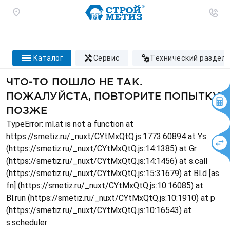
каталог
сервис
технический раздел
ЧТО-ТО ПОШЛО НЕ ТАК.
ПОЖАЛУЙСТА, ПОВТОРИТЕ ПОПЫТКУ
ПОЗЖЕ
TypeError: ml.at is not a function at
https://smetiz.ru/_nuxt/CYtMxQtQ.js:1773:60894 at Ys
(https://smetiz.ru/_nuxt/CYtMxQtQ.js:14:1385) at Gr
(https://smetiz.ru/_nuxt/CYtMxQtQ.js:14:1456) at s.call
(https://smetiz.ru/_nuxt/CYtMxQtQ.js:15:31679) at Bl.d [as
fn] (https://smetiz.ru/_nuxt/CYtMxQtQ.js:10:16085) at
Bl.run (https://smetiz.ru/_nuxt/CYtMxQtQ.js:10:1910) at p
(https://smetiz.ru/_nuxt/CYtMxQtQ.js:10:16543) at
s.scheduler