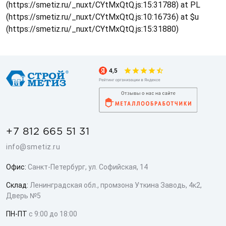
(https://smetiz.ru/_nuxt/CYtMxQtQ.js:15:31788) at PL
(https://smetiz.ru/_nuxt/CYtMxQtQ.js:10:16736) at $u
(https://smetiz.ru/_nuxt/CYtMxQtQ.js:15:31880)
+7 812 665 51 31
info@smetiz.ru
Офис:
Санкт-Петербург, ул. Софийская, 14
Склад:
Ленинградская обл., промзона Уткина Заводь, 4к2,
Дверь №5
ПН-ПТ
с 9:00 до 18:00