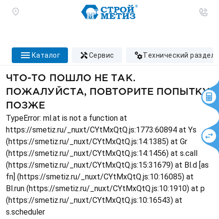
каталог
сервис
технический раздел
ЧТО-ТО ПОШЛО НЕ ТАК.
ПОЖАЛУЙСТА, ПОВТОРИТЕ ПОПЫТКУ
ПОЗЖЕ
TypeError: ml.at is not a function at
https://smetiz.ru/_nuxt/CYtMxQtQ.js:1773:60894 at Ys
(https://smetiz.ru/_nuxt/CYtMxQtQ.js:14:1385) at Gr
(https://smetiz.ru/_nuxt/CYtMxQtQ.js:14:1456) at s.call
(https://smetiz.ru/_nuxt/CYtMxQtQ.js:15:31679) at Bl.d [as
fn] (https://smetiz.ru/_nuxt/CYtMxQtQ.js:10:16085) at
Bl.run (https://smetiz.ru/_nuxt/CYtMxQtQ.js:10:1910) at p
(https://smetiz.ru/_nuxt/CYtMxQtQ.js:10:16543) at
s.scheduler