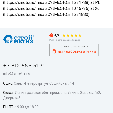
(https://smetiz.ru/_nuxt/CYtMxQtQ.js:15:31788) at PL
(https://smetiz.ru/_nuxt/CYtMxQtQ.js:10:16736) at $u
(https://smetiz.ru/_nuxt/CYtMxQtQ.js:15:31880)
+7 812 665 51 31
info@smetiz.ru
Офис:
Санкт-Петербург, ул. Софийская, 14
Склад:
Ленинградская обл., промзона Уткина Заводь, 4к2,
Дверь №5
ПН-ПТ
с 9:00 до 18:00