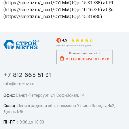
(https://smetiz.ru/_nuxt/CYtMxQtQ.js:15:31788) at PL
(https://smetiz.ru/_nuxt/CYtMxQtQ.js:10:16736) at $u
(https://smetiz.ru/_nuxt/CYtMxQtQ.js:15:31880)
+7 812 665 51 31
info@smetiz.ru
Офис:
Санкт-Петербург, ул. Софийская, 14
Склад:
Ленинградская обл., промзона Уткина Заводь, 4к2,
Дверь №5
ПН-ПТ
с 9:00 до 18:00