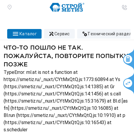
каталог
сервис
технический раздел
ЧТО-ТО ПОШЛО НЕ ТАК.
ПОЖАЛУЙСТА, ПОВТОРИТЕ ПОПЫТКУ
ПОЗЖЕ
TypeError: ml.at is not a function at
https://smetiz.ru/_nuxt/CYtMxQtQ.js:1773:60894 at Ys
(https://smetiz.ru/_nuxt/CYtMxQtQ.js:14:1385) at Gr
(https://smetiz.ru/_nuxt/CYtMxQtQ.js:14:1456) at s.call
(https://smetiz.ru/_nuxt/CYtMxQtQ.js:15:31679) at Bl.d [as
fn] (https://smetiz.ru/_nuxt/CYtMxQtQ.js:10:16085) at
Bl.run (https://smetiz.ru/_nuxt/CYtMxQtQ.js:10:1910) at p
(https://smetiz.ru/_nuxt/CYtMxQtQ.js:10:16543) at
s.scheduler