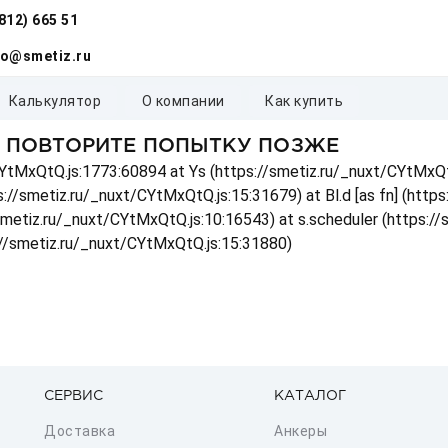
(812) 665 51
fo@smetiz.ru
калькулятор
о компании
как купить
, ПОВТОРИТЕ ПОПЫТКУ ПОЗЖЕ
t/CYtMxQtQ.js:1773:60894 at Ys (https://smetiz.ru/_nuxt/CYtMxQt
s://smetiz.ru/_nuxt/CYtMxQtQ.js:15:31679) at Bl.d [as fn] (http
/smetiz.ru/_nuxt/CYtMxQtQ.js:10:16543) at s.scheduler (https:/
://smetiz.ru/_nuxt/CYtMxQtQ.js:15:31880)
СЕРВИС
КАТАЛОГ
Доставка
Анкеры