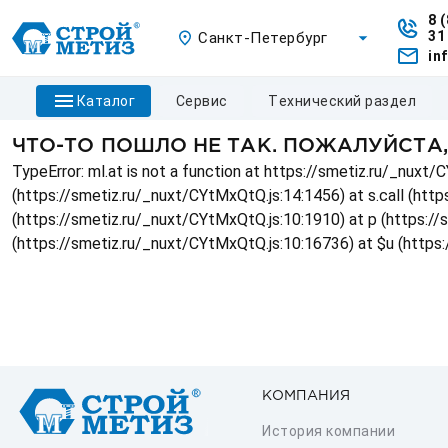
8 
31
Санкт-Петербург
in
каталог
сервис
технический раздел
ЧТО-ТО ПОШЛО НЕ ТАК. ПОЖАЛУЙСТА
TypeError: ml.at is not a function at https://smetiz.ru/_nux
(https://smetiz.ru/_nuxt/CYtMxQtQ.js:14:1456) at s.call (http
(https://smetiz.ru/_nuxt/CYtMxQtQ.js:10:1910) at p (https:/
(https://smetiz.ru/_nuxt/CYtMxQtQ.js:10:16736) at $u (https
КОМПАНИЯ
История компании