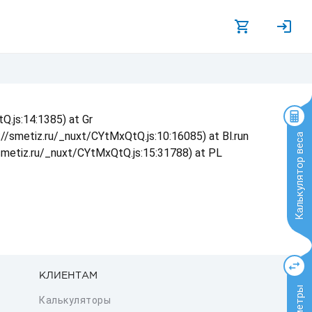
Q.js:14:1385) at Gr
s://smetiz.ru/_nuxt/CYtMxQtQ.js:10:16085) at Bl.run
Калькулятор веса
/smetiz.ru/_nuxt/CYtMxQtQ.js:15:31788) at PL
КЛИЕНТАМ
Калькуляторы