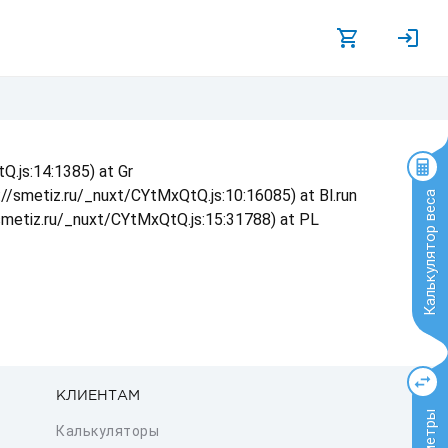
Q.js:14:1385) at Gr
s://smetiz.ru/_nuxt/CYtMxQtQ.js:10:16085) at Bl.run
Калькулятор веса
/smetiz.ru/_nuxt/CYtMxQtQ.js:15:31788) at PL
КЛИЕНТАМ
Калькуляторы