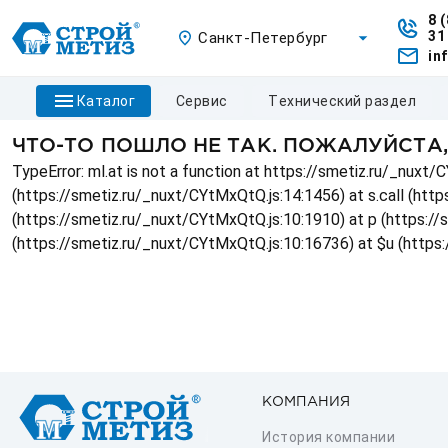
8 
31
Санкт-Петербург
in
каталог
сервис
технический раздел
ЧТО-ТО ПОШЛО НЕ ТАК. ПОЖАЛУЙСТА
TypeError: ml.at is not a function at https://smetiz.ru/_nux
(https://smetiz.ru/_nuxt/CYtMxQtQ.js:14:1456) at s.call (http
(https://smetiz.ru/_nuxt/CYtMxQtQ.js:10:1910) at p (https:/
(https://smetiz.ru/_nuxt/CYtMxQtQ.js:10:16736) at $u (https
КОМПАНИЯ
История компании