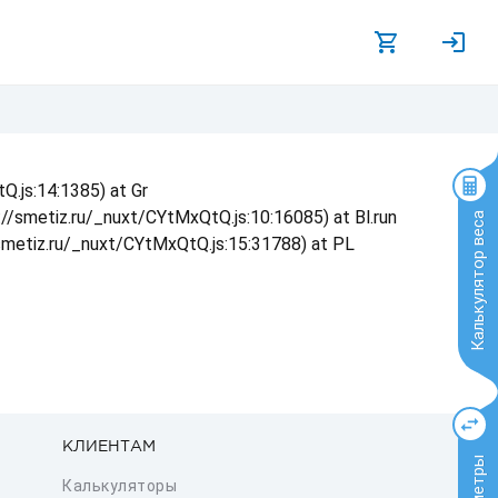
Q.js:14:1385) at Gr
s://smetiz.ru/_nuxt/CYtMxQtQ.js:10:16085) at Bl.run
Калькулятор веса
/smetiz.ru/_nuxt/CYtMxQtQ.js:15:31788) at PL
КЛИЕНТАМ
Калькуляторы