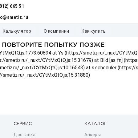
(812) 665 51
fo@smetiz.ru
калькулятор
о компании
как купить
, ПОВТОРИТЕ ПОПЫТКУ ПОЗЖЕ
t/CYtMxQtQ.js:1773:60894 at Ys (https://smetiz.ru/_nuxt/CYtMxQt
s://smetiz.ru/_nuxt/CYtMxQtQ.js:15:31679) at Bl.d [as fn] (http
/smetiz.ru/_nuxt/CYtMxQtQ.js:10:16543) at s.scheduler (https:/
://smetiz.ru/_nuxt/CYtMxQtQ.js:15:31880)
СЕРВИС
КАТАЛОГ
Доставка
Анкеры