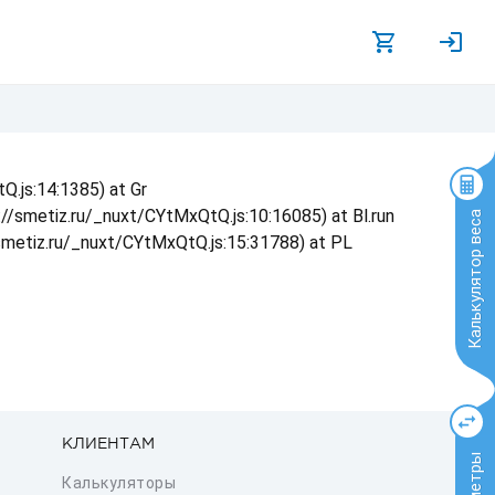
Q.js:14:1385) at Gr
s://smetiz.ru/_nuxt/CYtMxQtQ.js:10:16085) at Bl.run
Калькулятор веса
/smetiz.ru/_nuxt/CYtMxQtQ.js:15:31788) at PL
КЛИЕНТАМ
Калькуляторы