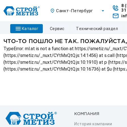
8 
31
Санкт-Петербург
in
каталог
сервис
технический раздел
ЧТО-ТО ПОШЛО НЕ ТАК. ПОЖАЛУЙСТА
TypeError: ml.at is not a function at https://smetiz.ru/_nux
(https://smetiz.ru/_nuxt/CYtMxQtQ.js:14:1456) at s.call (http
(https://smetiz.ru/_nuxt/CYtMxQtQ.js:10:1910) at p (https:/
(https://smetiz.ru/_nuxt/CYtMxQtQ.js:10:16736) at $u (https
КОМПАНИЯ
История компании