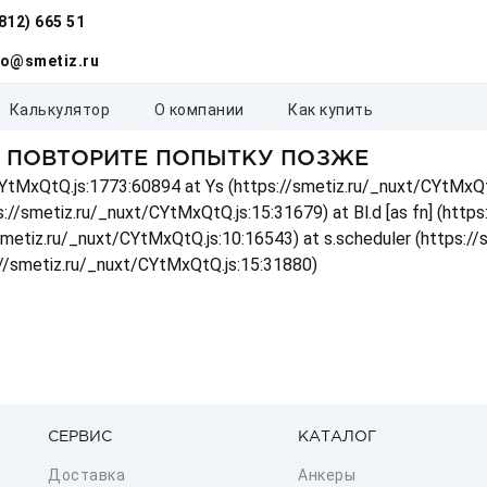
(812) 665 51
fo@smetiz.ru
калькулятор
о компании
как купить
, ПОВТОРИТЕ ПОПЫТКУ ПОЗЖЕ
t/CYtMxQtQ.js:1773:60894 at Ys (https://smetiz.ru/_nuxt/CYtMxQt
s://smetiz.ru/_nuxt/CYtMxQtQ.js:15:31679) at Bl.d [as fn] (http
/smetiz.ru/_nuxt/CYtMxQtQ.js:10:16543) at s.scheduler (https:/
://smetiz.ru/_nuxt/CYtMxQtQ.js:15:31880)
СЕРВИС
КАТАЛОГ
Доставка
Анкеры