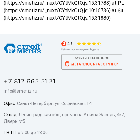
(https://smetiz.ru/_nuxt/CYtMxQtQ.js:15:31788) at PL
(https://smetiz.ru/_nuxt/CYtMxQtQ.js:10:16736) at $u
(https://smetiz.ru/_nuxt/CYtMxQtQ.js:15:31880)
+7 812 665 51 31
info@smetiz.ru
Офис:
Санкт-Петербург, ул. Софийская, 14
Склад:
Ленинградская обл., промзона Уткина Заводь, 4к2,
Дверь №5
ПН-ПТ
с 9:00 до 18:00