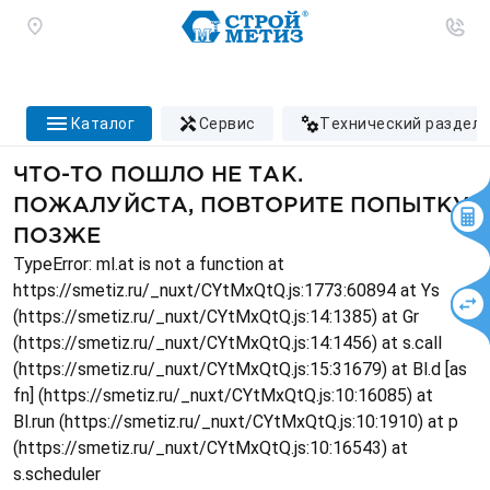
каталог
сервис
технический раздел
ЧТО-ТО ПОШЛО НЕ ТАК.
ПОЖАЛУЙСТА, ПОВТОРИТЕ ПОПЫТКУ
ПОЗЖЕ
TypeError: ml.at is not a function at
https://smetiz.ru/_nuxt/CYtMxQtQ.js:1773:60894 at Ys
(https://smetiz.ru/_nuxt/CYtMxQtQ.js:14:1385) at Gr
(https://smetiz.ru/_nuxt/CYtMxQtQ.js:14:1456) at s.call
(https://smetiz.ru/_nuxt/CYtMxQtQ.js:15:31679) at Bl.d [as
fn] (https://smetiz.ru/_nuxt/CYtMxQtQ.js:10:16085) at
Bl.run (https://smetiz.ru/_nuxt/CYtMxQtQ.js:10:1910) at p
(https://smetiz.ru/_nuxt/CYtMxQtQ.js:10:16543) at
s.scheduler