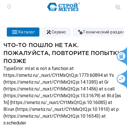
каталог
сервис
технический раздел
ЧТО-ТО ПОШЛО НЕ ТАК.
ПОЖАЛУЙСТА, ПОВТОРИТЕ ПОПЫТКУ
ПОЗЖЕ
TypeError: ml.at is not a function at
https://smetiz.ru/_nuxt/CYtMxQtQ.js:1773:60894 at Ys
(https://smetiz.ru/_nuxt/CYtMxQtQ.js:14:1385) at Gr
(https://smetiz.ru/_nuxt/CYtMxQtQ.js:14:1456) at s.call
(https://smetiz.ru/_nuxt/CYtMxQtQ.js:15:31679) at Bl.d [as
fn] (https://smetiz.ru/_nuxt/CYtMxQtQ.js:10:16085) at
Bl.run (https://smetiz.ru/_nuxt/CYtMxQtQ.js:10:1910) at p
(https://smetiz.ru/_nuxt/CYtMxQtQ.js:10:16543) at
s.scheduler