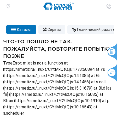
каталог
сервис
технический раздел
ЧТО-ТО ПОШЛО НЕ ТАК.
ПОЖАЛУЙСТА, ПОВТОРИТЕ ПОПЫТКУ
ПОЗЖЕ
TypeError: ml.at is not a function at
https://smetiz.ru/_nuxt/CYtMxQtQ.js:1773:60894 at Ys
(https://smetiz.ru/_nuxt/CYtMxQtQ.js:14:1385) at Gr
(https://smetiz.ru/_nuxt/CYtMxQtQ.js:14:1456) at s.call
(https://smetiz.ru/_nuxt/CYtMxQtQ.js:15:31679) at Bl.d [as
fn] (https://smetiz.ru/_nuxt/CYtMxQtQ.js:10:16085) at
Bl.run (https://smetiz.ru/_nuxt/CYtMxQtQ.js:10:1910) at p
(https://smetiz.ru/_nuxt/CYtMxQtQ.js:10:16543) at
s.scheduler