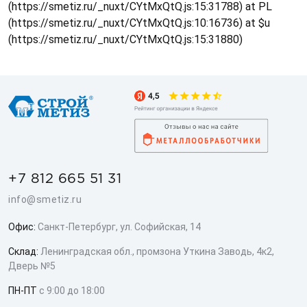
(https://smetiz.ru/_nuxt/CYtMxQtQ.js:15:31788) at PL
(https://smetiz.ru/_nuxt/CYtMxQtQ.js:10:16736) at $u
(https://smetiz.ru/_nuxt/CYtMxQtQ.js:15:31880)
+7 812 665 51 31
info@smetiz.ru
Офис:
Санкт-Петербург, ул. Софийская, 14
Склад:
Ленинградская обл., промзона Уткина Заводь, 4к2,
Дверь №5
ПН-ПТ
с 9:00 до 18:00