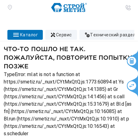
каталог
сервис
технический раздел
ЧТО-ТО ПОШЛО НЕ ТАК.
ПОЖАЛУЙСТА, ПОВТОРИТЕ ПОПЫТКУ
ПОЗЖЕ
TypeError: ml.at is not a function at
https://smetiz.ru/_nuxt/CYtMxQtQ.js:1773:60894 at Ys
(https://smetiz.ru/_nuxt/CYtMxQtQ.js:14:1385) at Gr
(https://smetiz.ru/_nuxt/CYtMxQtQ.js:14:1456) at s.call
(https://smetiz.ru/_nuxt/CYtMxQtQ.js:15:31679) at Bl.d [as
fn] (https://smetiz.ru/_nuxt/CYtMxQtQ.js:10:16085) at
Bl.run (https://smetiz.ru/_nuxt/CYtMxQtQ.js:10:1910) at p
(https://smetiz.ru/_nuxt/CYtMxQtQ.js:10:16543) at
s.scheduler