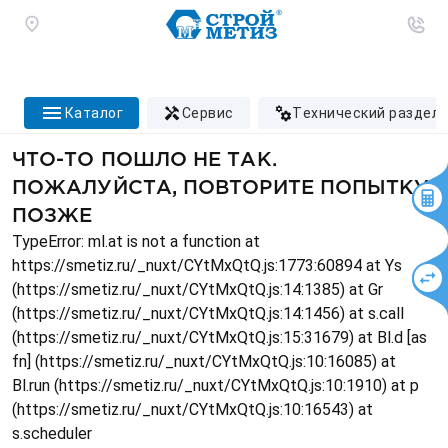
каталог
сервис
технический раздел
ЧТО-ТО ПОШЛО НЕ ТАК.
ПОЖАЛУЙСТА, ПОВТОРИТЕ ПОПЫТКУ
ПОЗЖЕ
TypeError: ml.at is not a function at
https://smetiz.ru/_nuxt/CYtMxQtQ.js:1773:60894 at Ys
(https://smetiz.ru/_nuxt/CYtMxQtQ.js:14:1385) at Gr
(https://smetiz.ru/_nuxt/CYtMxQtQ.js:14:1456) at s.call
(https://smetiz.ru/_nuxt/CYtMxQtQ.js:15:31679) at Bl.d [as
fn] (https://smetiz.ru/_nuxt/CYtMxQtQ.js:10:16085) at
Bl.run (https://smetiz.ru/_nuxt/CYtMxQtQ.js:10:1910) at p
(https://smetiz.ru/_nuxt/CYtMxQtQ.js:10:16543) at
s.scheduler