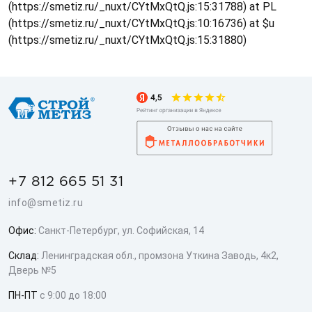
(https://smetiz.ru/_nuxt/CYtMxQtQ.js:15:31788) at PL
(https://smetiz.ru/_nuxt/CYtMxQtQ.js:10:16736) at $u
(https://smetiz.ru/_nuxt/CYtMxQtQ.js:15:31880)
+7 812 665 51 31
info@smetiz.ru
Офис:
Санкт-Петербург, ул. Софийская, 14
Склад:
Ленинградская обл., промзона Уткина Заводь, 4к2,
Дверь №5
ПН-ПТ
с 9:00 до 18:00