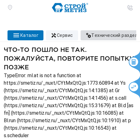
каталог
сервис
технический раздел
ЧТО-ТО ПОШЛО НЕ ТАК.
ПОЖАЛУЙСТА, ПОВТОРИТЕ ПОПЫТКУ
ПОЗЖЕ
TypeError: ml.at is not a function at
https://smetiz.ru/_nuxt/CYtMxQtQ.js:1773:60894 at Ys
(https://smetiz.ru/_nuxt/CYtMxQtQ.js:14:1385) at Gr
(https://smetiz.ru/_nuxt/CYtMxQtQ.js:14:1456) at s.call
(https://smetiz.ru/_nuxt/CYtMxQtQ.js:15:31679) at Bl.d [as
fn] (https://smetiz.ru/_nuxt/CYtMxQtQ.js:10:16085) at
Bl.run (https://smetiz.ru/_nuxt/CYtMxQtQ.js:10:1910) at p
(https://smetiz.ru/_nuxt/CYtMxQtQ.js:10:16543) at
s.scheduler