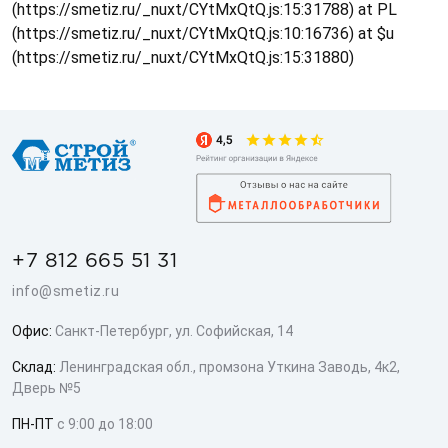
(https://smetiz.ru/_nuxt/CYtMxQtQ.js:15:31788) at PL
(https://smetiz.ru/_nuxt/CYtMxQtQ.js:10:16736) at $u
(https://smetiz.ru/_nuxt/CYtMxQtQ.js:15:31880)
+7 812 665 51 31
info@smetiz.ru
Офис:
Санкт-Петербург, ул. Софийская, 14
Склад:
Ленинградская обл., промзона Уткина Заводь, 4к2,
Дверь №5
ПН-ПТ
с 9:00 до 18:00