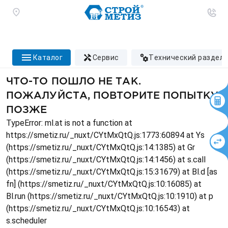
каталог
сервис
технический раздел
ЧТО-ТО ПОШЛО НЕ ТАК.
ПОЖАЛУЙСТА, ПОВТОРИТЕ ПОПЫТКУ
ПОЗЖЕ
TypeError: ml.at is not a function at
https://smetiz.ru/_nuxt/CYtMxQtQ.js:1773:60894 at Ys
(https://smetiz.ru/_nuxt/CYtMxQtQ.js:14:1385) at Gr
(https://smetiz.ru/_nuxt/CYtMxQtQ.js:14:1456) at s.call
(https://smetiz.ru/_nuxt/CYtMxQtQ.js:15:31679) at Bl.d [as
fn] (https://smetiz.ru/_nuxt/CYtMxQtQ.js:10:16085) at
Bl.run (https://smetiz.ru/_nuxt/CYtMxQtQ.js:10:1910) at p
(https://smetiz.ru/_nuxt/CYtMxQtQ.js:10:16543) at
s.scheduler