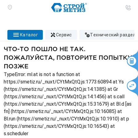
каталог
сервис
технический раздел
ЧТО-ТО ПОШЛО НЕ ТАК.
ПОЖАЛУЙСТА, ПОВТОРИТЕ ПОПЫТКУ
ПОЗЖЕ
TypeError: ml.at is not a function at
https://smetiz.ru/_nuxt/CYtMxQtQ.js:1773:60894 at Ys
(https://smetiz.ru/_nuxt/CYtMxQtQ.js:14:1385) at Gr
(https://smetiz.ru/_nuxt/CYtMxQtQ.js:14:1456) at s.call
(https://smetiz.ru/_nuxt/CYtMxQtQ.js:15:31679) at Bl.d [as
fn] (https://smetiz.ru/_nuxt/CYtMxQtQ.js:10:16085) at
Bl.run (https://smetiz.ru/_nuxt/CYtMxQtQ.js:10:1910) at p
(https://smetiz.ru/_nuxt/CYtMxQtQ.js:10:16543) at
s.scheduler