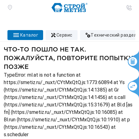
каталог
сервис
технический раздел
ЧТО-ТО ПОШЛО НЕ ТАК.
ПОЖАЛУЙСТА, ПОВТОРИТЕ ПОПЫТКУ
ПОЗЖЕ
TypeError: ml.at is not a function at
https://smetiz.ru/_nuxt/CYtMxQtQ.js:1773:60894 at Ys
(https://smetiz.ru/_nuxt/CYtMxQtQ.js:14:1385) at Gr
(https://smetiz.ru/_nuxt/CYtMxQtQ.js:14:1456) at s.call
(https://smetiz.ru/_nuxt/CYtMxQtQ.js:15:31679) at Bl.d [as
fn] (https://smetiz.ru/_nuxt/CYtMxQtQ.js:10:16085) at
Bl.run (https://smetiz.ru/_nuxt/CYtMxQtQ.js:10:1910) at p
(https://smetiz.ru/_nuxt/CYtMxQtQ.js:10:16543) at
s.scheduler