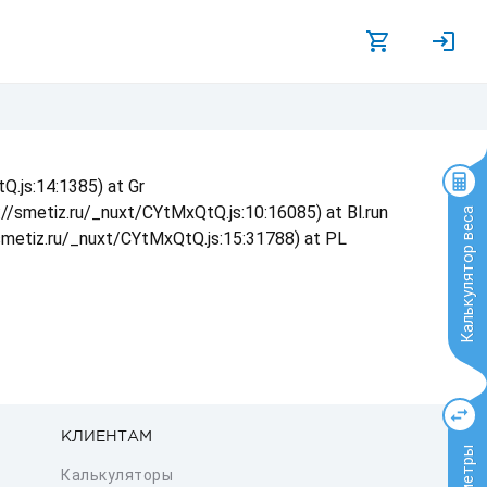
Q.js:14:1385) at Gr
s://smetiz.ru/_nuxt/CYtMxQtQ.js:10:16085) at Bl.run
Калькулятор веса
/smetiz.ru/_nuxt/CYtMxQtQ.js:15:31788) at PL
КЛИЕНТАМ
Калькуляторы