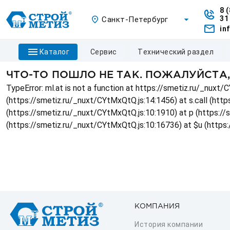
8 
31
Санкт-Петербург
in
каталог
сервис
технический раздел
ЧТО-ТО ПОШЛО НЕ ТАК. ПОЖАЛУЙСТА
TypeError: ml.at is not a function at https://smetiz.ru/_nux
(https://smetiz.ru/_nuxt/CYtMxQtQ.js:14:1456) at s.call (http
(https://smetiz.ru/_nuxt/CYtMxQtQ.js:10:1910) at p (https:/
(https://smetiz.ru/_nuxt/CYtMxQtQ.js:10:16736) at $u (https
КОМПАНИЯ
История компании