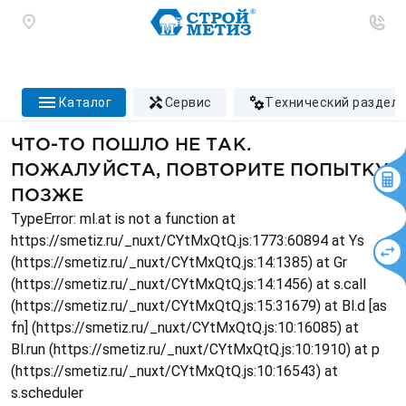
каталог
сервис
технический раздел
ЧТО-ТО ПОШЛО НЕ ТАК.
ПОЖАЛУЙСТА, ПОВТОРИТЕ ПОПЫТКУ
ПОЗЖЕ
TypeError: ml.at is not a function at
https://smetiz.ru/_nuxt/CYtMxQtQ.js:1773:60894 at Ys
(https://smetiz.ru/_nuxt/CYtMxQtQ.js:14:1385) at Gr
(https://smetiz.ru/_nuxt/CYtMxQtQ.js:14:1456) at s.call
(https://smetiz.ru/_nuxt/CYtMxQtQ.js:15:31679) at Bl.d [as
fn] (https://smetiz.ru/_nuxt/CYtMxQtQ.js:10:16085) at
Bl.run (https://smetiz.ru/_nuxt/CYtMxQtQ.js:10:1910) at p
(https://smetiz.ru/_nuxt/CYtMxQtQ.js:10:16543) at
s.scheduler