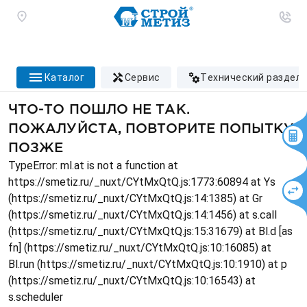
каталог
сервис
технический раздел
ЧТО-ТО ПОШЛО НЕ ТАК.
ПОЖАЛУЙСТА, ПОВТОРИТЕ ПОПЫТКУ
ПОЗЖЕ
TypeError: ml.at is not a function at
https://smetiz.ru/_nuxt/CYtMxQtQ.js:1773:60894 at Ys
(https://smetiz.ru/_nuxt/CYtMxQtQ.js:14:1385) at Gr
(https://smetiz.ru/_nuxt/CYtMxQtQ.js:14:1456) at s.call
(https://smetiz.ru/_nuxt/CYtMxQtQ.js:15:31679) at Bl.d [as
fn] (https://smetiz.ru/_nuxt/CYtMxQtQ.js:10:16085) at
Bl.run (https://smetiz.ru/_nuxt/CYtMxQtQ.js:10:1910) at p
(https://smetiz.ru/_nuxt/CYtMxQtQ.js:10:16543) at
s.scheduler