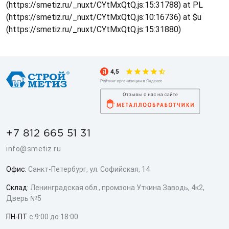
(https://smetiz.ru/_nuxt/CYtMxQtQ.js:15:31788) at PL
(https://smetiz.ru/_nuxt/CYtMxQtQ.js:10:16736) at $u
(https://smetiz.ru/_nuxt/CYtMxQtQ.js:15:31880)
+7 812 665 51 31
info@smetiz.ru
Офис:
Санкт-Петербург, ул. Софийская, 14
Склад:
Ленинградская обл., промзона Уткина Заводь, 4к2,
Дверь №5
ПН-ПТ
с 9:00 до 18:00