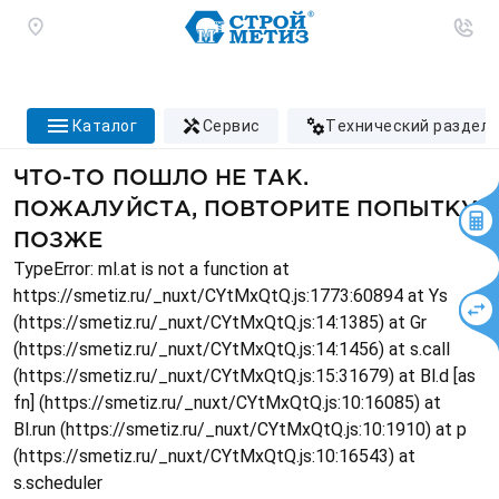
каталог
сервис
технический раздел
ЧТО-ТО ПОШЛО НЕ ТАК.
ПОЖАЛУЙСТА, ПОВТОРИТЕ ПОПЫТКУ
ПОЗЖЕ
TypeError: ml.at is not a function at
https://smetiz.ru/_nuxt/CYtMxQtQ.js:1773:60894 at Ys
(https://smetiz.ru/_nuxt/CYtMxQtQ.js:14:1385) at Gr
(https://smetiz.ru/_nuxt/CYtMxQtQ.js:14:1456) at s.call
(https://smetiz.ru/_nuxt/CYtMxQtQ.js:15:31679) at Bl.d [as
fn] (https://smetiz.ru/_nuxt/CYtMxQtQ.js:10:16085) at
Bl.run (https://smetiz.ru/_nuxt/CYtMxQtQ.js:10:1910) at p
(https://smetiz.ru/_nuxt/CYtMxQtQ.js:10:16543) at
s.scheduler