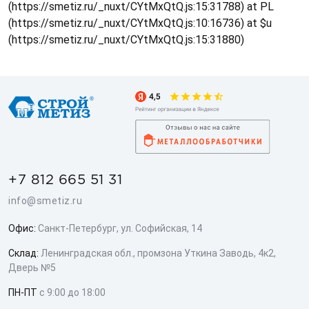
(https://smetiz.ru/_nuxt/CYtMxQtQ.js:15:31788) at PL
(https://smetiz.ru/_nuxt/CYtMxQtQ.js:10:16736) at $u
(https://smetiz.ru/_nuxt/CYtMxQtQ.js:15:31880)
+7 812 665 51 31
info@smetiz.ru
Офис:
Санкт-Петербург, ул. Софийская, 14
Склад:
Ленинградская обл., промзона Уткина Заводь, 4к2,
Дверь №5
ПН-ПТ
с 9:00 до 18:00