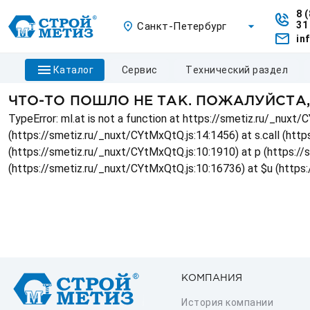
8 
31
Санкт-Петербург
in
каталог
сервис
технический раздел
ЧТО-ТО ПОШЛО НЕ ТАК. ПОЖАЛУЙСТА
TypeError: ml.at is not a function at https://smetiz.ru/_nux
(https://smetiz.ru/_nuxt/CYtMxQtQ.js:14:1456) at s.call (http
(https://smetiz.ru/_nuxt/CYtMxQtQ.js:10:1910) at p (https:/
(https://smetiz.ru/_nuxt/CYtMxQtQ.js:10:16736) at $u (https
КОМПАНИЯ
История компании