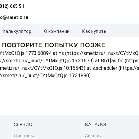
(812) 665 51
fo@smetiz.ru
калькулятор
о компании
как купить
, ПОВТОРИТЕ ПОПЫТКУ ПОЗЖЕ
t/CYtMxQtQ.js:1773:60894 at Ys (https://smetiz.ru/_nuxt/CYtMxQt
s://smetiz.ru/_nuxt/CYtMxQtQ.js:15:31679) at Bl.d [as fn] (http
/smetiz.ru/_nuxt/CYtMxQtQ.js:10:16543) at s.scheduler (https:/
://smetiz.ru/_nuxt/CYtMxQtQ.js:15:31880)
СЕРВИС
КАТАЛОГ
Доставка
Анкеры