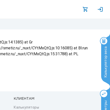
Q.js:14:1385) at Gr
s://smetiz.ru/_nuxt/CYtMxQtQ.js:10:16085) at Bl.run
Калькулятор веса
/smetiz.ru/_nuxt/CYtMxQtQ.js:15:31788) at PL
КЛИЕНТАМ
Калькуляторы