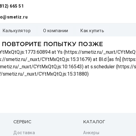
(812) 665 51
fo@smetiz.ru
калькулятор
о компании
как купить
, ПОВТОРИТЕ ПОПЫТКУ ПОЗЖЕ
t/CYtMxQtQ.js:1773:60894 at Ys (https://smetiz.ru/_nuxt/CYtMxQt
s://smetiz.ru/_nuxt/CYtMxQtQ.js:15:31679) at Bl.d [as fn] (http
/smetiz.ru/_nuxt/CYtMxQtQ.js:10:16543) at s.scheduler (https:/
://smetiz.ru/_nuxt/CYtMxQtQ.js:15:31880)
СЕРВИС
КАТАЛОГ
Доставка
Анкеры