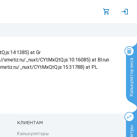
Q.js:14:1385) at Gr
s://smetiz.ru/_nuxt/CYtMxQtQ.js:10:16085) at Bl.run
Калькулятор веса
/smetiz.ru/_nuxt/CYtMxQtQ.js:15:31788) at PL
КЛИЕНТАМ
Калькуляторы