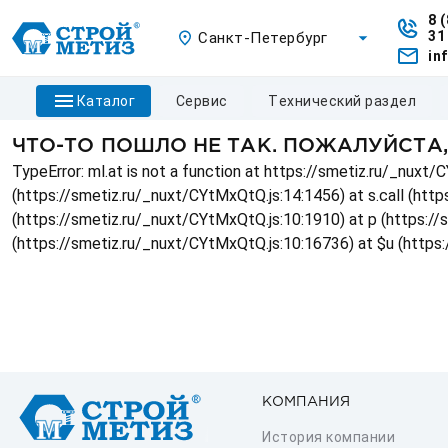
8 
31
Санкт-Петербург
in
каталог
сервис
технический раздел
ЧТО-ТО ПОШЛО НЕ ТАК. ПОЖАЛУЙСТА
TypeError: ml.at is not a function at https://smetiz.ru/_nux
(https://smetiz.ru/_nuxt/CYtMxQtQ.js:14:1456) at s.call (http
(https://smetiz.ru/_nuxt/CYtMxQtQ.js:10:1910) at p (https:/
(https://smetiz.ru/_nuxt/CYtMxQtQ.js:10:16736) at $u (https
КОМПАНИЯ
История компании