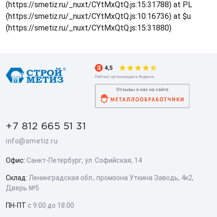
(https://smetiz.ru/_nuxt/CYtMxQtQ.js:15:31788) at PL
(https://smetiz.ru/_nuxt/CYtMxQtQ.js:10:16736) at $u
(https://smetiz.ru/_nuxt/CYtMxQtQ.js:15:31880)
+7 812 665 51 31
info@smetiz.ru
Офис:
Санкт-Петербург, ул. Софийская, 14
Склад:
Ленинградская обл., промзона Уткина Заводь, 4к2,
Дверь №5
ПН-ПТ
с 9:00 до 18:00