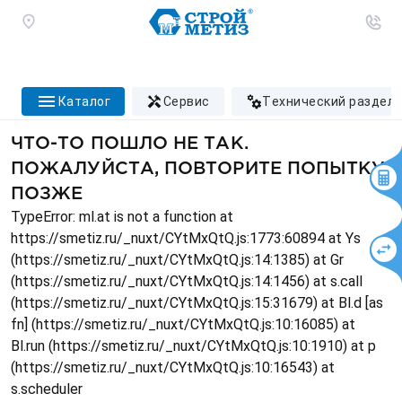
каталог
сервис
технический раздел
ЧТО-ТО ПОШЛО НЕ ТАК.
ПОЖАЛУЙСТА, ПОВТОРИТЕ ПОПЫТКУ
ПОЗЖЕ
TypeError: ml.at is not a function at
https://smetiz.ru/_nuxt/CYtMxQtQ.js:1773:60894 at Ys
(https://smetiz.ru/_nuxt/CYtMxQtQ.js:14:1385) at Gr
(https://smetiz.ru/_nuxt/CYtMxQtQ.js:14:1456) at s.call
(https://smetiz.ru/_nuxt/CYtMxQtQ.js:15:31679) at Bl.d [as
fn] (https://smetiz.ru/_nuxt/CYtMxQtQ.js:10:16085) at
Bl.run (https://smetiz.ru/_nuxt/CYtMxQtQ.js:10:1910) at p
(https://smetiz.ru/_nuxt/CYtMxQtQ.js:10:16543) at
s.scheduler