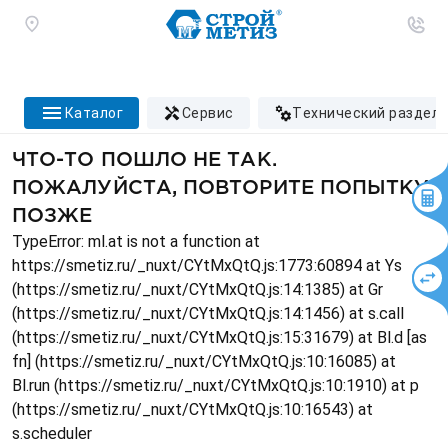
каталог
сервис
технический раздел
ЧТО-ТО ПОШЛО НЕ ТАК.
ПОЖАЛУЙСТА, ПОВТОРИТЕ ПОПЫТКУ
ПОЗЖЕ
TypeError: ml.at is not a function at
https://smetiz.ru/_nuxt/CYtMxQtQ.js:1773:60894 at Ys
(https://smetiz.ru/_nuxt/CYtMxQtQ.js:14:1385) at Gr
(https://smetiz.ru/_nuxt/CYtMxQtQ.js:14:1456) at s.call
(https://smetiz.ru/_nuxt/CYtMxQtQ.js:15:31679) at Bl.d [as
fn] (https://smetiz.ru/_nuxt/CYtMxQtQ.js:10:16085) at
Bl.run (https://smetiz.ru/_nuxt/CYtMxQtQ.js:10:1910) at p
(https://smetiz.ru/_nuxt/CYtMxQtQ.js:10:16543) at
s.scheduler