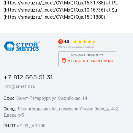
(https://smetiz.ru/_nuxt/CYtMxQtQ.js:15:31788) at PL
(https://smetiz.ru/_nuxt/CYtMxQtQ.js:10:16736) at $u
(https://smetiz.ru/_nuxt/CYtMxQtQ.js:15:31880)
+7 812 665 51 31
info@smetiz.ru
Офис:
Санкт-Петербург, ул. Софийская, 14
Склад:
Ленинградская обл., промзона Уткина Заводь, 4к2,
Дверь №5
ПН-ПТ
с 9:00 до 18:00