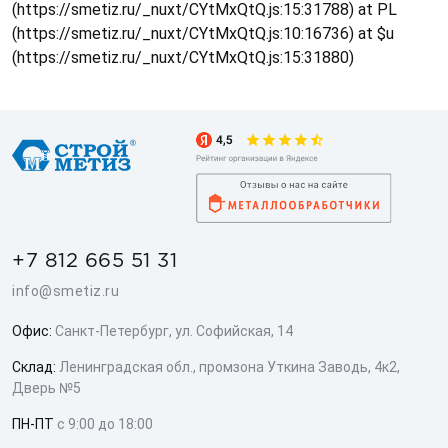
(https://smetiz.ru/_nuxt/CYtMxQtQ.js:15:31788) at PL
(https://smetiz.ru/_nuxt/CYtMxQtQ.js:10:16736) at $u
(https://smetiz.ru/_nuxt/CYtMxQtQ.js:15:31880)
+7 812 665 51 31
info@smetiz.ru
Офис:
Санкт-Петербург, ул. Софийская, 14
Склад:
Ленинградская обл., промзона Уткина Заводь, 4к2,
Дверь №5
ПН-ПТ
с 9:00 до 18:00