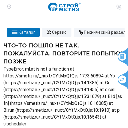
каталог
сервис
технический раздел
ЧТО-ТО ПОШЛО НЕ ТАК.
ПОЖАЛУЙСТА, ПОВТОРИТЕ ПОПЫТКУ
ПОЗЖЕ
TypeError: ml.at is not a function at
https://smetiz.ru/_nuxt/CYtMxQtQ.js:1773:60894 at Ys
(https://smetiz.ru/_nuxt/CYtMxQtQ.js:14:1385) at Gr
(https://smetiz.ru/_nuxt/CYtMxQtQ.js:14:1456) at s.call
(https://smetiz.ru/_nuxt/CYtMxQtQ.js:15:31679) at Bl.d [as
fn] (https://smetiz.ru/_nuxt/CYtMxQtQ.js:10:16085) at
Bl.run (https://smetiz.ru/_nuxt/CYtMxQtQ.js:10:1910) at p
(https://smetiz.ru/_nuxt/CYtMxQtQ.js:10:16543) at
s.scheduler