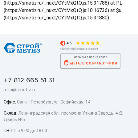
(https://smetiz.ru/_nuxt/CYtMxQtQ.js:15:31788) at PL
(https://smetiz.ru/_nuxt/CYtMxQtQ.js:10:16736) at $u
(https://smetiz.ru/_nuxt/CYtMxQtQ.js:15:31880)
+7 812 665 51 31
info@smetiz.ru
Офис:
Санкт-Петербург, ул. Софийская, 14
Склад:
Ленинградская обл., промзона Уткина Заводь, 4к2,
Дверь №5
ПН-ПТ
с 9:00 до 18:00