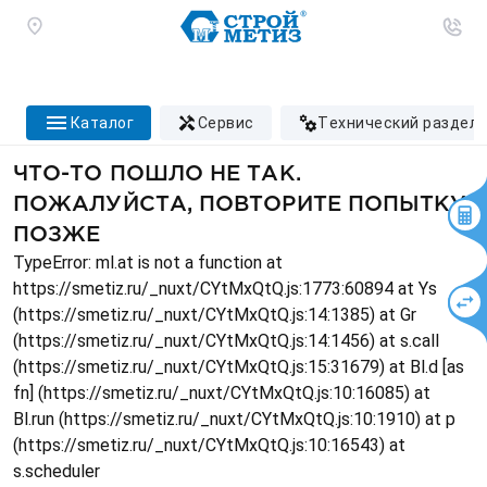
каталог
сервис
технический раздел
ЧТО-ТО ПОШЛО НЕ ТАК.
ПОЖАЛУЙСТА, ПОВТОРИТЕ ПОПЫТКУ
ПОЗЖЕ
TypeError: ml.at is not a function at
https://smetiz.ru/_nuxt/CYtMxQtQ.js:1773:60894 at Ys
(https://smetiz.ru/_nuxt/CYtMxQtQ.js:14:1385) at Gr
(https://smetiz.ru/_nuxt/CYtMxQtQ.js:14:1456) at s.call
(https://smetiz.ru/_nuxt/CYtMxQtQ.js:15:31679) at Bl.d [as
fn] (https://smetiz.ru/_nuxt/CYtMxQtQ.js:10:16085) at
Bl.run (https://smetiz.ru/_nuxt/CYtMxQtQ.js:10:1910) at p
(https://smetiz.ru/_nuxt/CYtMxQtQ.js:10:16543) at
s.scheduler