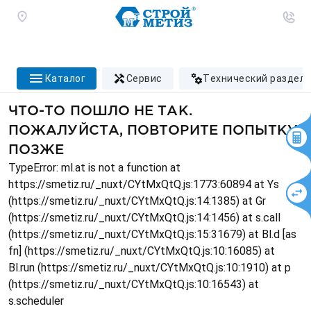
каталог
сервис
технический раздел
ЧТО-ТО ПОШЛО НЕ ТАК.
ПОЖАЛУЙСТА, ПОВТОРИТЕ ПОПЫТКУ
ПОЗЖЕ
TypeError: ml.at is not a function at
https://smetiz.ru/_nuxt/CYtMxQtQ.js:1773:60894 at Ys
(https://smetiz.ru/_nuxt/CYtMxQtQ.js:14:1385) at Gr
(https://smetiz.ru/_nuxt/CYtMxQtQ.js:14:1456) at s.call
(https://smetiz.ru/_nuxt/CYtMxQtQ.js:15:31679) at Bl.d [as
fn] (https://smetiz.ru/_nuxt/CYtMxQtQ.js:10:16085) at
Bl.run (https://smetiz.ru/_nuxt/CYtMxQtQ.js:10:1910) at p
(https://smetiz.ru/_nuxt/CYtMxQtQ.js:10:16543) at
s.scheduler