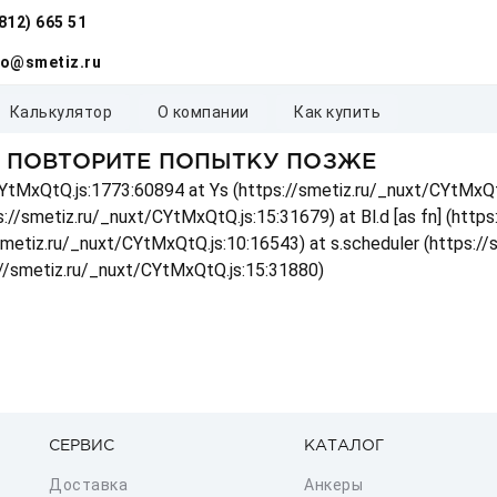
(812) 665 51
fo@smetiz.ru
калькулятор
о компании
как купить
, ПОВТОРИТЕ ПОПЫТКУ ПОЗЖЕ
t/CYtMxQtQ.js:1773:60894 at Ys (https://smetiz.ru/_nuxt/CYtMxQt
s://smetiz.ru/_nuxt/CYtMxQtQ.js:15:31679) at Bl.d [as fn] (http
/smetiz.ru/_nuxt/CYtMxQtQ.js:10:16543) at s.scheduler (https:/
://smetiz.ru/_nuxt/CYtMxQtQ.js:15:31880)
СЕРВИС
КАТАЛОГ
Доставка
Анкеры