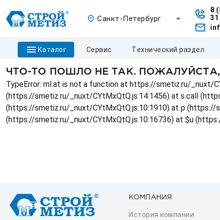
8 
31
Санкт-Петербург
in
каталог
сервис
технический раздел
ЧТО-ТО ПОШЛО НЕ ТАК. ПОЖАЛУЙСТА
TypeError: ml.at is not a function at https://smetiz.ru/_nux
(https://smetiz.ru/_nuxt/CYtMxQtQ.js:14:1456) at s.call (http
(https://smetiz.ru/_nuxt/CYtMxQtQ.js:10:1910) at p (https:/
(https://smetiz.ru/_nuxt/CYtMxQtQ.js:10:16736) at $u (https
КОМПАНИЯ
История компании