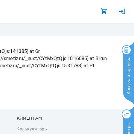
Q.js:14:1385) at Gr
s://smetiz.ru/_nuxt/CYtMxQtQ.js:10:16085) at Bl.run
Калькулятор веса
/smetiz.ru/_nuxt/CYtMxQtQ.js:15:31788) at PL
КЛИЕНТАМ
Калькуляторы