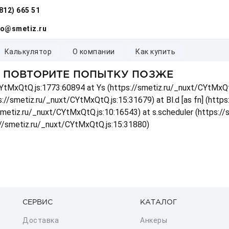
(812) 665 51
fo@smetiz.ru
калькулятор
о компании
как купить
, ПОВТОРИТЕ ПОПЫТКУ ПОЗЖЕ
t/CYtMxQtQ.js:1773:60894 at Ys (https://smetiz.ru/_nuxt/CYtMxQt
s://smetiz.ru/_nuxt/CYtMxQtQ.js:15:31679) at Bl.d [as fn] (http
/smetiz.ru/_nuxt/CYtMxQtQ.js:10:16543) at s.scheduler (https:/
://smetiz.ru/_nuxt/CYtMxQtQ.js:15:31880)
СЕРВИС
КАТАЛОГ
Доставка
Анкеры