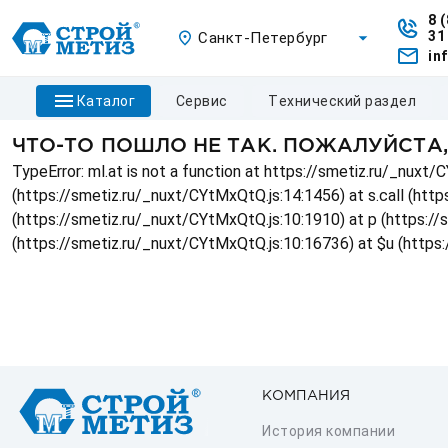
8 
31
Санкт-Петербург
in
каталог
сервис
технический раздел
ЧТО-ТО ПОШЛО НЕ ТАК. ПОЖАЛУЙСТА
TypeError: ml.at is not a function at https://smetiz.ru/_nux
(https://smetiz.ru/_nuxt/CYtMxQtQ.js:14:1456) at s.call (http
(https://smetiz.ru/_nuxt/CYtMxQtQ.js:10:1910) at p (https:/
(https://smetiz.ru/_nuxt/CYtMxQtQ.js:10:16736) at $u (https
КОМПАНИЯ
История компании