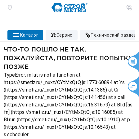
каталог
сервис
технический раздел
ЧТО-ТО ПОШЛО НЕ ТАК.
ПОЖАЛУЙСТА, ПОВТОРИТЕ ПОПЫТКУ
ПОЗЖЕ
TypeError: ml.at is not a function at
https://smetiz.ru/_nuxt/CYtMxQtQ.js:1773:60894 at Ys
(https://smetiz.ru/_nuxt/CYtMxQtQ.js:14:1385) at Gr
(https://smetiz.ru/_nuxt/CYtMxQtQ.js:14:1456) at s.call
(https://smetiz.ru/_nuxt/CYtMxQtQ.js:15:31679) at Bl.d [as
fn] (https://smetiz.ru/_nuxt/CYtMxQtQ.js:10:16085) at
Bl.run (https://smetiz.ru/_nuxt/CYtMxQtQ.js:10:1910) at p
(https://smetiz.ru/_nuxt/CYtMxQtQ.js:10:16543) at
s.scheduler