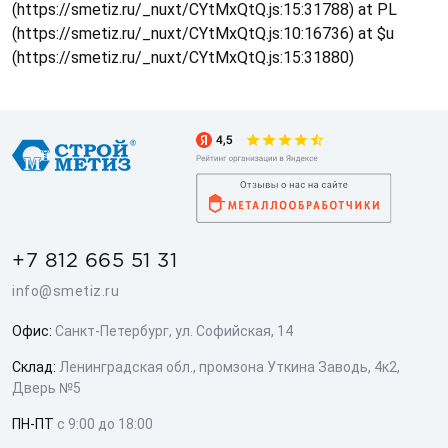
(https://smetiz.ru/_nuxt/CYtMxQtQ.js:15:31788) at PL
(https://smetiz.ru/_nuxt/CYtMxQtQ.js:10:16736) at $u
(https://smetiz.ru/_nuxt/CYtMxQtQ.js:15:31880)
+7 812 665 51 31
info@smetiz.ru
Офис:
Санкт-Петербург, ул. Софийская, 14
Склад:
Ленинградская обл., промзона Уткина Заводь, 4к2,
Дверь №5
ПН-ПТ
с 9:00 до 18:00