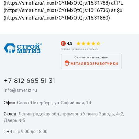
(https://smetiz.ru/_nuxt/CYtMxQtQ.js:15:31788) at PL
(https://smetiz.ru/_nuxt/CYtMxQtQ.js:10:16736) at $u
(https://smetiz.ru/_nuxt/CYtMxQtQ.js:15:31880)
+7 812 665 51 31
info@smetiz.ru
Офис:
Санкт-Петербург, ул. Софийская, 14
Склад:
Ленинградская обл., промзона Уткина Заводь, 4к2,
Дверь №5
ПН-ПТ
с 9:00 до 18:00