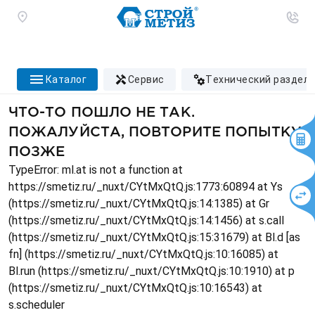
каталог
сервис
технический раздел
ЧТО-ТО ПОШЛО НЕ ТАК.
ПОЖАЛУЙСТА, ПОВТОРИТЕ ПОПЫТКУ
ПОЗЖЕ
TypeError: ml.at is not a function at
https://smetiz.ru/_nuxt/CYtMxQtQ.js:1773:60894 at Ys
(https://smetiz.ru/_nuxt/CYtMxQtQ.js:14:1385) at Gr
(https://smetiz.ru/_nuxt/CYtMxQtQ.js:14:1456) at s.call
(https://smetiz.ru/_nuxt/CYtMxQtQ.js:15:31679) at Bl.d [as
fn] (https://smetiz.ru/_nuxt/CYtMxQtQ.js:10:16085) at
Bl.run (https://smetiz.ru/_nuxt/CYtMxQtQ.js:10:1910) at p
(https://smetiz.ru/_nuxt/CYtMxQtQ.js:10:16543) at
s.scheduler