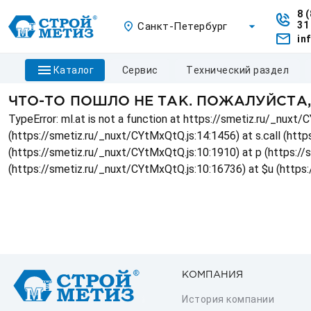
8 
31
Санкт-Петербург
in
каталог
сервис
технический раздел
ЧТО-ТО ПОШЛО НЕ ТАК. ПОЖАЛУЙСТА
TypeError: ml.at is not a function at https://smetiz.ru/_nux
(https://smetiz.ru/_nuxt/CYtMxQtQ.js:14:1456) at s.call (http
(https://smetiz.ru/_nuxt/CYtMxQtQ.js:10:1910) at p (https:/
(https://smetiz.ru/_nuxt/CYtMxQtQ.js:10:16736) at $u (https
КОМПАНИЯ
История компании