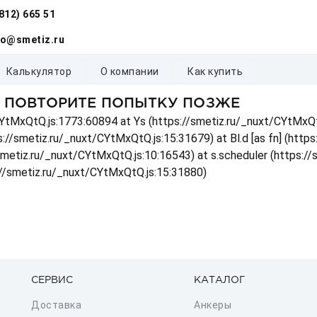
(812) 665 51
fo@smetiz.ru
калькулятор
о компании
как купить
, ПОВТОРИТЕ ПОПЫТКУ ПОЗЖЕ
t/CYtMxQtQ.js:1773:60894 at Ys (https://smetiz.ru/_nuxt/CYtMxQt
s://smetiz.ru/_nuxt/CYtMxQtQ.js:15:31679) at Bl.d [as fn] (http
/smetiz.ru/_nuxt/CYtMxQtQ.js:10:16543) at s.scheduler (https:/
://smetiz.ru/_nuxt/CYtMxQtQ.js:15:31880)
СЕРВИС
КАТАЛОГ
Доставка
Анкеры