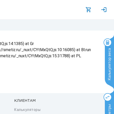
Q.js:14:1385) at Gr
s://smetiz.ru/_nuxt/CYtMxQtQ.js:10:16085) at Bl.run
Калькулятор веса
/smetiz.ru/_nuxt/CYtMxQtQ.js:15:31788) at PL
КЛИЕНТАМ
Калькуляторы