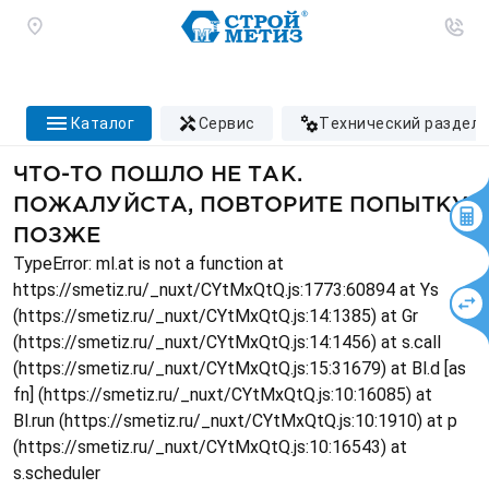
каталог
сервис
технический раздел
ЧТО-ТО ПОШЛО НЕ ТАК.
ПОЖАЛУЙСТА, ПОВТОРИТЕ ПОПЫТКУ
ПОЗЖЕ
TypeError: ml.at is not a function at
https://smetiz.ru/_nuxt/CYtMxQtQ.js:1773:60894 at Ys
(https://smetiz.ru/_nuxt/CYtMxQtQ.js:14:1385) at Gr
(https://smetiz.ru/_nuxt/CYtMxQtQ.js:14:1456) at s.call
(https://smetiz.ru/_nuxt/CYtMxQtQ.js:15:31679) at Bl.d [as
fn] (https://smetiz.ru/_nuxt/CYtMxQtQ.js:10:16085) at
Bl.run (https://smetiz.ru/_nuxt/CYtMxQtQ.js:10:1910) at p
(https://smetiz.ru/_nuxt/CYtMxQtQ.js:10:16543) at
s.scheduler