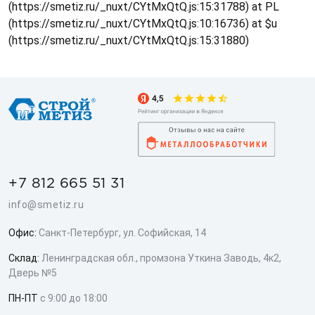
(https://smetiz.ru/_nuxt/CYtMxQtQ.js:15:31788) at PL
(https://smetiz.ru/_nuxt/CYtMxQtQ.js:10:16736) at $u
(https://smetiz.ru/_nuxt/CYtMxQtQ.js:15:31880)
+7 812 665 51 31
info@smetiz.ru
Офис:
Санкт-Петербург, ул. Софийская, 14
Склад:
Ленинградская обл., промзона Уткина Заводь, 4к2,
Дверь №5
ПН-ПТ
с 9:00 до 18:00