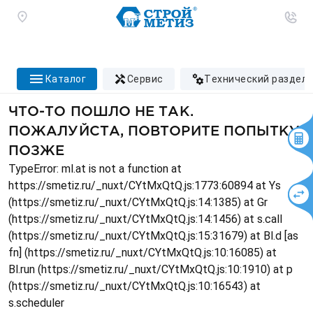
каталог
сервис
технический раздел
ЧТО-ТО ПОШЛО НЕ ТАК.
ПОЖАЛУЙСТА, ПОВТОРИТЕ ПОПЫТКУ
ПОЗЖЕ
TypeError: ml.at is not a function at
https://smetiz.ru/_nuxt/CYtMxQtQ.js:1773:60894 at Ys
(https://smetiz.ru/_nuxt/CYtMxQtQ.js:14:1385) at Gr
(https://smetiz.ru/_nuxt/CYtMxQtQ.js:14:1456) at s.call
(https://smetiz.ru/_nuxt/CYtMxQtQ.js:15:31679) at Bl.d [as
fn] (https://smetiz.ru/_nuxt/CYtMxQtQ.js:10:16085) at
Bl.run (https://smetiz.ru/_nuxt/CYtMxQtQ.js:10:1910) at p
(https://smetiz.ru/_nuxt/CYtMxQtQ.js:10:16543) at
s.scheduler