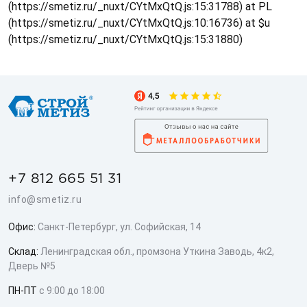
(https://smetiz.ru/_nuxt/CYtMxQtQ.js:15:31788) at PL
(https://smetiz.ru/_nuxt/CYtMxQtQ.js:10:16736) at $u
(https://smetiz.ru/_nuxt/CYtMxQtQ.js:15:31880)
+7 812 665 51 31
info@smetiz.ru
Офис:
Санкт-Петербург, ул. Софийская, 14
Склад:
Ленинградская обл., промзона Уткина Заводь, 4к2,
Дверь №5
ПН-ПТ
с 9:00 до 18:00