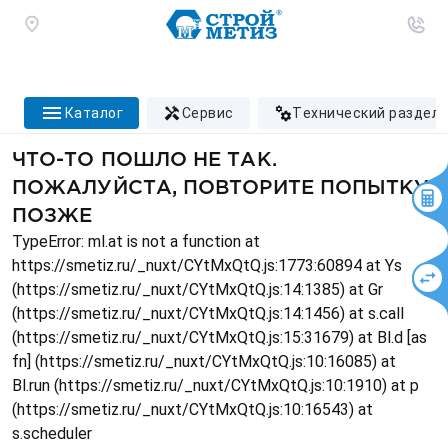
каталог
сервис
технический раздел
ЧТО-ТО ПОШЛО НЕ ТАК.
ПОЖАЛУЙСТА, ПОВТОРИТЕ ПОПЫТКУ
ПОЗЖЕ
TypeError: ml.at is not a function at
https://smetiz.ru/_nuxt/CYtMxQtQ.js:1773:60894 at Ys
(https://smetiz.ru/_nuxt/CYtMxQtQ.js:14:1385) at Gr
(https://smetiz.ru/_nuxt/CYtMxQtQ.js:14:1456) at s.call
(https://smetiz.ru/_nuxt/CYtMxQtQ.js:15:31679) at Bl.d [as
fn] (https://smetiz.ru/_nuxt/CYtMxQtQ.js:10:16085) at
Bl.run (https://smetiz.ru/_nuxt/CYtMxQtQ.js:10:1910) at p
(https://smetiz.ru/_nuxt/CYtMxQtQ.js:10:16543) at
s.scheduler