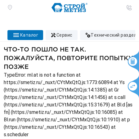
каталог
сервис
технический раздел
ЧТО-ТО ПОШЛО НЕ ТАК.
ПОЖАЛУЙСТА, ПОВТОРИТЕ ПОПЫТКУ
ПОЗЖЕ
TypeError: ml.at is not a function at
https://smetiz.ru/_nuxt/CYtMxQtQ.js:1773:60894 at Ys
(https://smetiz.ru/_nuxt/CYtMxQtQ.js:14:1385) at Gr
(https://smetiz.ru/_nuxt/CYtMxQtQ.js:14:1456) at s.call
(https://smetiz.ru/_nuxt/CYtMxQtQ.js:15:31679) at Bl.d [as
fn] (https://smetiz.ru/_nuxt/CYtMxQtQ.js:10:16085) at
Bl.run (https://smetiz.ru/_nuxt/CYtMxQtQ.js:10:1910) at p
(https://smetiz.ru/_nuxt/CYtMxQtQ.js:10:16543) at
s.scheduler