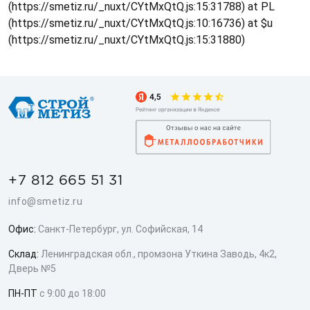
(https://smetiz.ru/_nuxt/CYtMxQtQ.js:15:31788) at PL
(https://smetiz.ru/_nuxt/CYtMxQtQ.js:10:16736) at $u
(https://smetiz.ru/_nuxt/CYtMxQtQ.js:15:31880)
+7 812 665 51 31
info@smetiz.ru
Офис:
Санкт-Петербург, ул. Софийская, 14
Склад:
Ленинградская обл., промзона Уткина Заводь, 4к2,
Дверь №5
ПН-ПТ
с 9:00 до 18:00