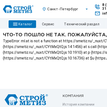
8 
31
Санкт-Петербург
in
каталог
сервис
технический раздел
ЧТО-ТО ПОШЛО НЕ ТАК. ПОЖАЛУЙСТА
TypeError: ml.at is not a function at https://smetiz.ru/_nux
(https://smetiz.ru/_nuxt/CYtMxQtQ.js:14:1456) at s.call (http
(https://smetiz.ru/_nuxt/CYtMxQtQ.js:10:1910) at p (https:/
(https://smetiz.ru/_nuxt/CYtMxQtQ.js:10:16736) at $u (https
КОМПАНИЯ
История компании