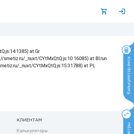
Q.js:14:1385) at Gr
s://smetiz.ru/_nuxt/CYtMxQtQ.js:10:16085) at Bl.run
Калькулятор веса
/smetiz.ru/_nuxt/CYtMxQtQ.js:15:31788) at PL
КЛИЕНТАМ
Калькуляторы