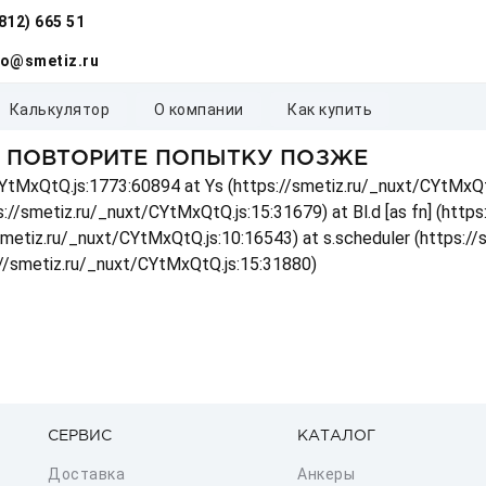
(812) 665 51
fo@smetiz.ru
калькулятор
о компании
как купить
, ПОВТОРИТЕ ПОПЫТКУ ПОЗЖЕ
t/CYtMxQtQ.js:1773:60894 at Ys (https://smetiz.ru/_nuxt/CYtMxQt
s://smetiz.ru/_nuxt/CYtMxQtQ.js:15:31679) at Bl.d [as fn] (http
/smetiz.ru/_nuxt/CYtMxQtQ.js:10:16543) at s.scheduler (https:/
://smetiz.ru/_nuxt/CYtMxQtQ.js:15:31880)
СЕРВИС
КАТАЛОГ
Доставка
Анкеры