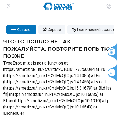
каталог
сервис
технический раздел
ЧТО-ТО ПОШЛО НЕ ТАК.
ПОЖАЛУЙСТА, ПОВТОРИТЕ ПОПЫТКУ
ПОЗЖЕ
TypeError: ml.at is not a function at
https://smetiz.ru/_nuxt/CYtMxQtQ.js:1773:60894 at Ys
(https://smetiz.ru/_nuxt/CYtMxQtQ.js:14:1385) at Gr
(https://smetiz.ru/_nuxt/CYtMxQtQ.js:14:1456) at s.call
(https://smetiz.ru/_nuxt/CYtMxQtQ.js:15:31679) at Bl.d [as
fn] (https://smetiz.ru/_nuxt/CYtMxQtQ.js:10:16085) at
Bl.run (https://smetiz.ru/_nuxt/CYtMxQtQ.js:10:1910) at p
(https://smetiz.ru/_nuxt/CYtMxQtQ.js:10:16543) at
s.scheduler