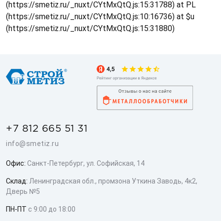
(https://smetiz.ru/_nuxt/CYtMxQtQ.js:15:31788) at PL
(https://smetiz.ru/_nuxt/CYtMxQtQ.js:10:16736) at $u
(https://smetiz.ru/_nuxt/CYtMxQtQ.js:15:31880)
+7 812 665 51 31
info@smetiz.ru
Офис:
Санкт-Петербург, ул. Софийская, 14
Склад:
Ленинградская обл., промзона Уткина Заводь, 4к2,
Дверь №5
ПН-ПТ
с 9:00 до 18:00