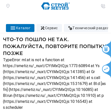
каталог
сервис
технический раздел
ЧТО-ТО ПОШЛО НЕ ТАК.
ПОЖАЛУЙСТА, ПОВТОРИТЕ ПОПЫТКУ
ПОЗЖЕ
TypeError: ml.at is not a function at
https://smetiz.ru/_nuxt/CYtMxQtQ.js:1773:60894 at Ys
(https://smetiz.ru/_nuxt/CYtMxQtQ.js:14:1385) at Gr
(https://smetiz.ru/_nuxt/CYtMxQtQ.js:14:1456) at s.call
(https://smetiz.ru/_nuxt/CYtMxQtQ.js:15:31679) at Bl.d [as
fn] (https://smetiz.ru/_nuxt/CYtMxQtQ.js:10:16085) at
Bl.run (https://smetiz.ru/_nuxt/CYtMxQtQ.js:10:1910) at p
(https://smetiz.ru/_nuxt/CYtMxQtQ.js:10:16543) at
s.scheduler