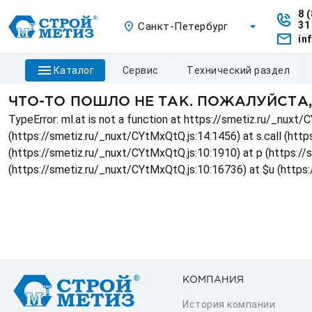
8 
31
Санкт-Петербург
in
каталог
сервис
технический раздел
ЧТО-ТО ПОШЛО НЕ ТАК. ПОЖАЛУЙСТА
TypeError: ml.at is not a function at https://smetiz.ru/_nux
(https://smetiz.ru/_nuxt/CYtMxQtQ.js:14:1456) at s.call (http
(https://smetiz.ru/_nuxt/CYtMxQtQ.js:10:1910) at p (https:/
(https://smetiz.ru/_nuxt/CYtMxQtQ.js:10:16736) at $u (https
КОМПАНИЯ
История компании