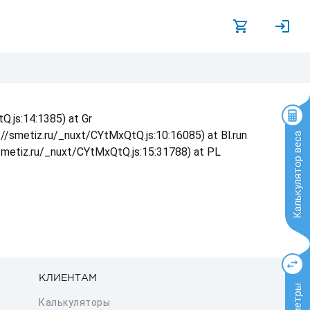
Q.js:14:1385) at Gr
s://smetiz.ru/_nuxt/CYtMxQtQ.js:10:16085) at Bl.run
Калькулятор веса
/smetiz.ru/_nuxt/CYtMxQtQ.js:15:31788) at PL
КЛИЕНТАМ
Калькуляторы