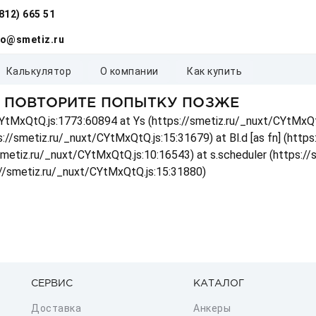
(812) 665 51
fo@smetiz.ru
калькулятор
о компании
как купить
, ПОВТОРИТЕ ПОПЫТКУ ПОЗЖЕ
t/CYtMxQtQ.js:1773:60894 at Ys (https://smetiz.ru/_nuxt/CYtMxQt
s://smetiz.ru/_nuxt/CYtMxQtQ.js:15:31679) at Bl.d [as fn] (http
/smetiz.ru/_nuxt/CYtMxQtQ.js:10:16543) at s.scheduler (https:/
://smetiz.ru/_nuxt/CYtMxQtQ.js:15:31880)
СЕРВИС
КАТАЛОГ
Доставка
Анкеры