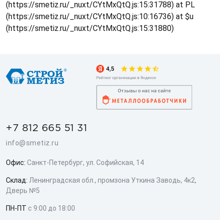
(https://smetiz.ru/_nuxt/CYtMxQtQ.js:15:31788) at PL
(https://smetiz.ru/_nuxt/CYtMxQtQ.js:10:16736) at $u
(https://smetiz.ru/_nuxt/CYtMxQtQ.js:15:31880)
+7 812 665 51 31
info@smetiz.ru
Офис:
Санкт-Петербург, ул. Софийская, 14
Склад:
Ленинградская обл., промзона Уткина Заводь, 4к2,
Дверь №5
ПН-ПТ
с 9:00 до 18:00