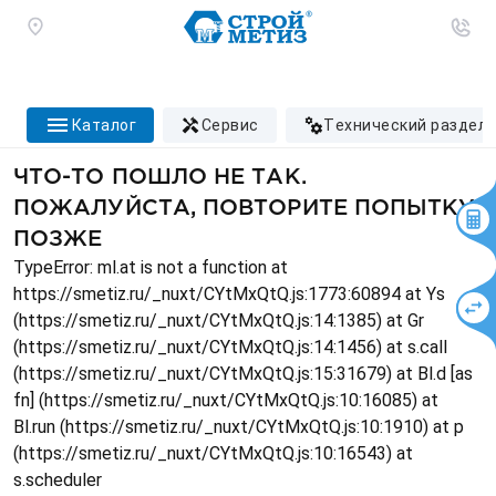
каталог
сервис
технический раздел
ЧТО-ТО ПОШЛО НЕ ТАК.
ПОЖАЛУЙСТА, ПОВТОРИТЕ ПОПЫТКУ
ПОЗЖЕ
TypeError: ml.at is not a function at
https://smetiz.ru/_nuxt/CYtMxQtQ.js:1773:60894 at Ys
(https://smetiz.ru/_nuxt/CYtMxQtQ.js:14:1385) at Gr
(https://smetiz.ru/_nuxt/CYtMxQtQ.js:14:1456) at s.call
(https://smetiz.ru/_nuxt/CYtMxQtQ.js:15:31679) at Bl.d [as
fn] (https://smetiz.ru/_nuxt/CYtMxQtQ.js:10:16085) at
Bl.run (https://smetiz.ru/_nuxt/CYtMxQtQ.js:10:1910) at p
(https://smetiz.ru/_nuxt/CYtMxQtQ.js:10:16543) at
s.scheduler