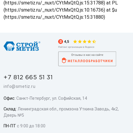
(https://smetiz.ru/_nuxt/CYtMxQtQ.js:15:31788) at PL
(https://smetiz.ru/_nuxt/CYtMxQtQ.js:10:16736) at $u
(https://smetiz.ru/_nuxt/CYtMxQtQ.js:15:31880)
+7 812 665 51 31
info@smetiz.ru
Офис:
Санкт-Петербург, ул. Софийская, 14
Склад:
Ленинградская обл., промзона Уткина Заводь, 4к2,
Дверь №5
ПН-ПТ
с 9:00 до 18:00