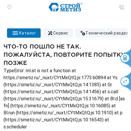
каталог
сервис
технический раздел
ЧТО-ТО ПОШЛО НЕ ТАК.
ПОЖАЛУЙСТА, ПОВТОРИТЕ ПОПЫТКУ
ПОЗЖЕ
TypeError: ml.at is not a function at
https://smetiz.ru/_nuxt/CYtMxQtQ.js:1773:60894 at Ys
(https://smetiz.ru/_nuxt/CYtMxQtQ.js:14:1385) at Gr
(https://smetiz.ru/_nuxt/CYtMxQtQ.js:14:1456) at s.call
(https://smetiz.ru/_nuxt/CYtMxQtQ.js:15:31679) at Bl.d [as
fn] (https://smetiz.ru/_nuxt/CYtMxQtQ.js:10:16085) at
Bl.run (https://smetiz.ru/_nuxt/CYtMxQtQ.js:10:1910) at p
(https://smetiz.ru/_nuxt/CYtMxQtQ.js:10:16543) at
s.scheduler